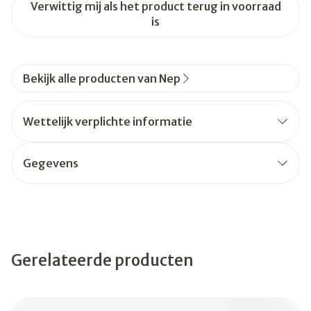
Verwittig mij als het product terug in voorraad
is
Bekijk alle producten van Nep
Wettelijk verplichte informatie
Gegevens
Gerelateerde producten
Navigeren door de elementen van de carrousel is mogelijk
Druk om carrousel over te slaan
Druk op om naar carrouselnavigatie te gaan