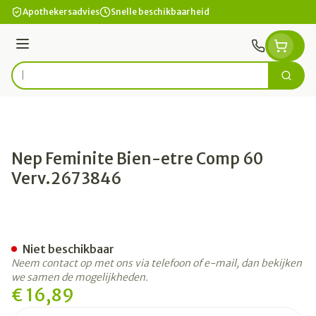
Ga naar de inhoud
Apothekersadvies
Snelle beschikbaarheid
Menu
Zoek
Product, merk, categorie...
Nep Feminite Bien-etre Comp 60
Verv.2673846
Nep Feminite Bien-etre C
Niet beschikbaar
Neem contact op met ons via telefoon of e-mail, dan bekijken
we samen de mogelijkheden.
€ 16,89