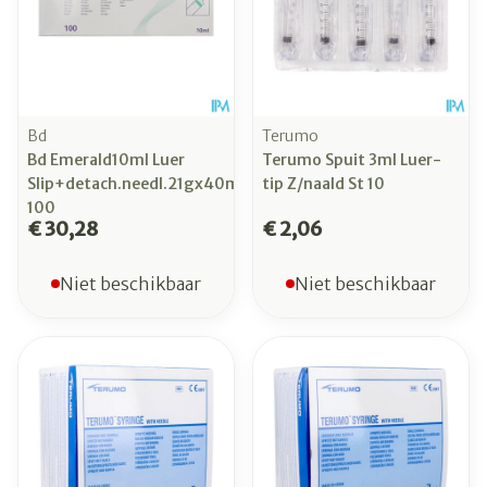
Bd
Terumo
Bd Emerald10ml Luer
Terumo Spuit 3ml Luer-
Slip+detach.needl.21gx40mm
tip Z/naald St 10
100
€ 30,28
€ 2,06
Niet beschikbaar
Niet beschikbaar