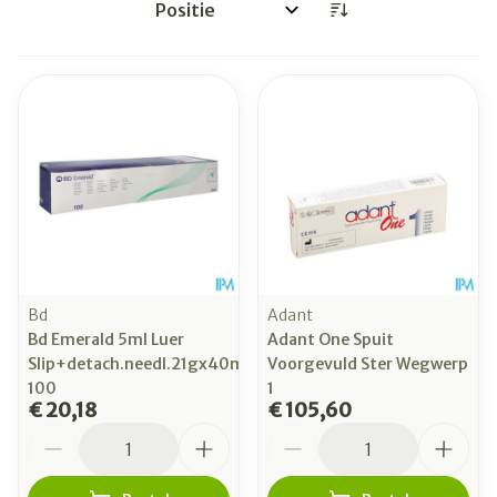
Sorteer op:
Bd
Adant
Bd Emerald 5ml Luer
Adant One Spuit
Slip+detach.needl.21gx40mm
Voorgevuld Ster Wegwerp
100
1
€ 20,18
€ 105,60
Aantal
Aantal