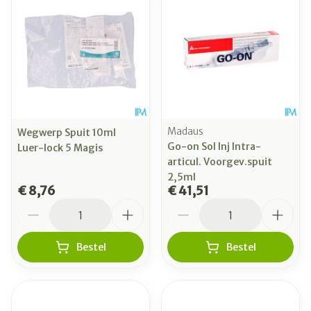
Madaus
Wegwerp Spuit 10ml
Go-on Sol Inj Intra-
Luer-lock 5 Magis
articul. Voorgev.spuit
2,5ml
€ 8,76
€ 41,51
Aantal
Aantal
Bestel
Bestel