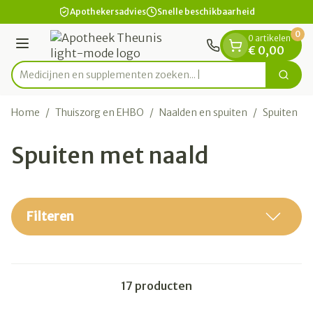
Dia 1 van 1
Ga naar de inhoud
Apothekersadvies
Snelle beschikbaarheid
0
0 artikelen
Menu
€ 0,00
Medicijnen en supplementen z
Zoek
Product, merk, categorie...
Home
/
Thuiszorg en EHBO
/
Naalden en spuiten
/
Spuiten
/
Spuiten met naald
Filteren
17
producten