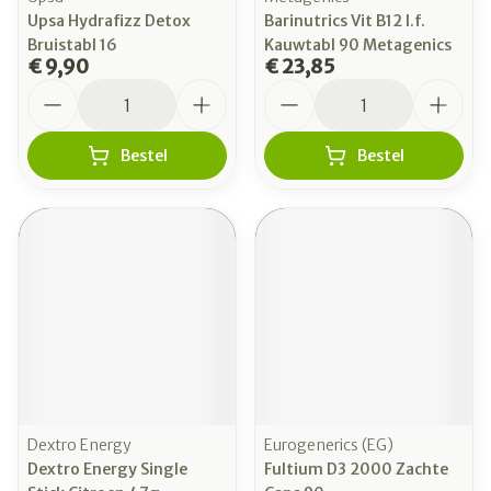
Upsa Hydrafizz Detox
Barinutrics Vit B12 I.f.
Bruistabl 16
Kauwtabl 90 Metagenics
€ 9,90
€ 23,85
Aantal
Aantal
Bestel
Bestel
Dextro Energy
Eurogenerics (EG)
Dextro Energy Single
Fultium D3 2000 Zachte