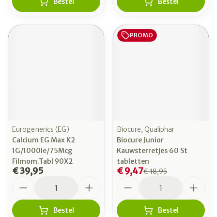
Bestel
Bestel
PROMO
Eurogenerics (EG)
Biocure, Qualiphar
Calcium EG Max K2
Biocure Junior
1G/1000Ie/75Mcg
Kauwsterretjes 60 St
Filmom.Tabl 90X2
tabletten
€ 39,95
€ 9,47
€ 18,95
Aantal
Aantal
Bestel
Bestel