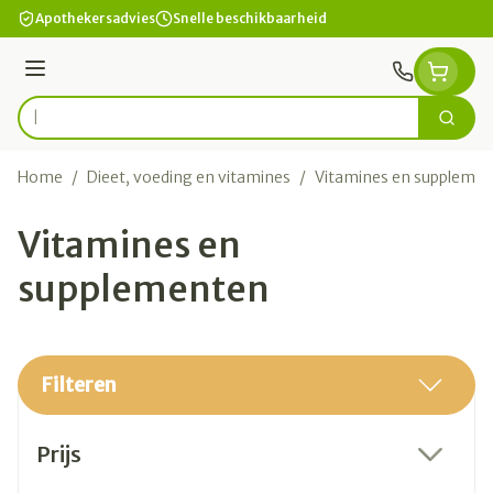
Ga naar de inhoud
Apothekersadvies
Snelle beschikbaarheid
Menu
Zoek
Product, merk, categorie...
Home
/
Dieet, voeding en vitamines
/
Vitamines en suppleme
Vitamines en
supplementen
Filteren
Doorgaan naar productlijst
Prijs
filter