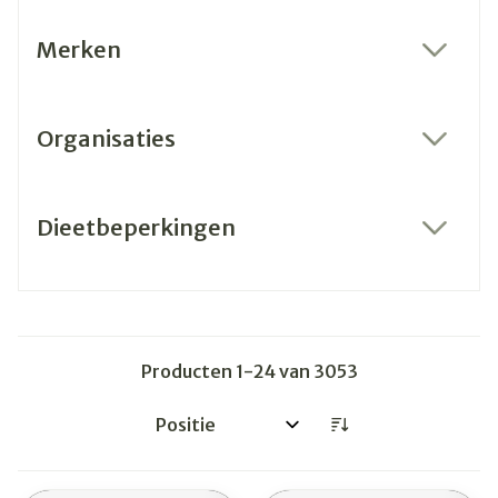
Merken
filter
Organisaties
filter
Dieetbeperkingen
filter
Producten
1
-
24
van
3053
Sorteer op: