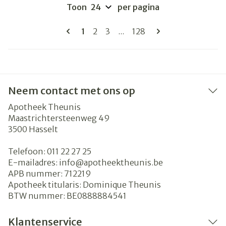
Toon
per pagina
Pagina's
U lees momenteel pagina
Pagina
Pagina
Pagina
1
2
3
...
128
Neem contact met ons op
Apotheek Theunis
Maastrichtersteenweg 49
3500
Hasselt
Telefoon:
011 22 27 25
E-mailadres:
info@
apotheektheunis.be
APB nummer:
712219
Apotheek titularis:
Dominique Theunis
BTW nummer:
BE0888884541
Klantenservice