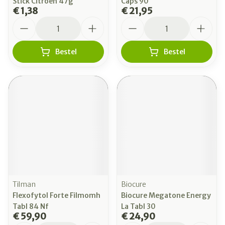
Stick Citroen 47g
Caps 90
€ 1,38
€ 21,95
Aantal
Aantal
Bestel
Bestel
Tilman
Biocure
Flexofytol Forte Filmomh
Biocure Megatone Energy
Tabl 84 Nf
La Tabl 30
€ 59,90
€ 24,90