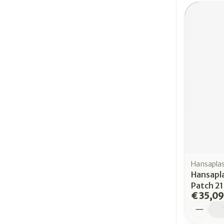
Hansapla
Hansapl
Patch 2
€ 35,09
Aantal