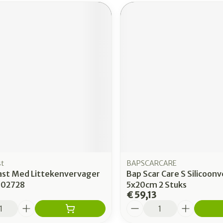
st
BAPSCARCARE
ast Med Littekenvervager
Bap Scar Care S Silicoon
1 02728
5x20cm 2 Stuks
€ 59,13
Aantal