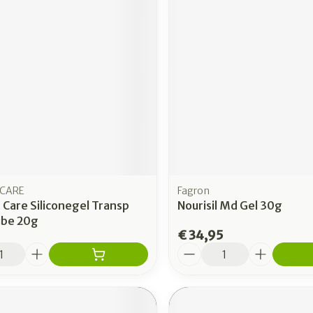
rging
Supplementen
Insectenw
n
Mondmaskers
middelen
nissen
 -
uid
id
CARE
Fagron
 Care Siliconegel Transp
Nourisil Md Gel 30g
ube 20g
€ 34,95
Zelfbruiner
Scheren
Aantal