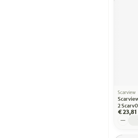
Scarview
Scarview
2 Scarv0
€ 23,81
Aantal