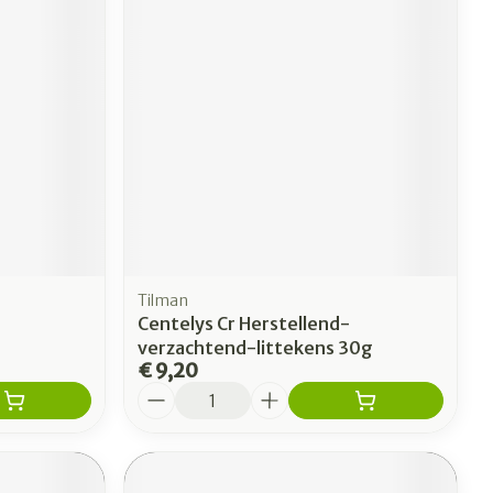
erende
Parfums en
geurproducten
Tilman
Centelys Cr Herstellend-
verzachtend-littekens 30g
€ 9,20
CBD
Aantal