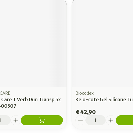
CARE
Biocodex
 Care T Verb Dun Transp 5x
Kelo-cote Gel Silicone T
600507
€ 42,90
Aantal