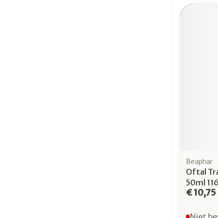
Beaphar
Oftal T
50ml 11
€ 10,75
Niet be