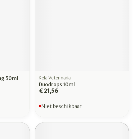
erende
Parfums en
geurproducten
ng 50ml
Kela Veterinaria
Duodrops 10ml
€ 21,56
CBD
Niet beschikbaar