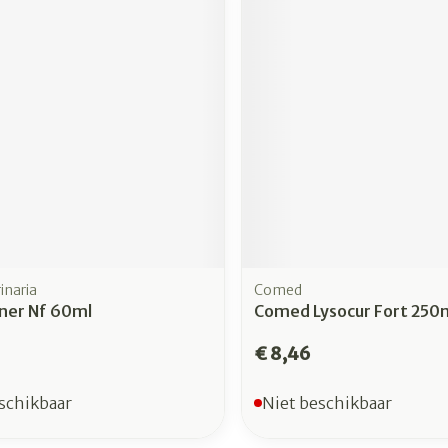
inaria
Comed
aner Nf 60ml
Comed Lysocur Fort 250
€ 8,46
schikbaar
Niet beschikbaar