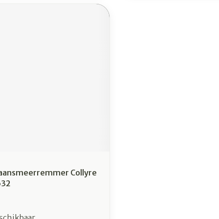
raansmeerremmer Collyre
632
schikbaar