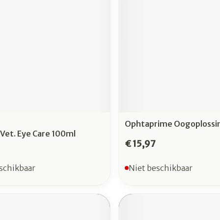
rging
Supplementen
Insectenw
n
Mondmaskers
middelen
nissen
 -
uid
id
Ophtaprime Oogoplossi
 Vet. Eye Care 100ml
€ 15,97
Zelfbruiner
Scheren
schikbaar
Niet beschikbaar