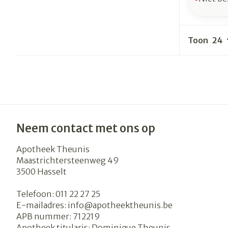
Toon
Neem contact met ons op
Apotheek Theunis
Maastrichtersteenweg 49
3500
Hasselt
Telefoon:
011 22 27 25
E-mailadres:
info@
apotheektheunis.be
APB nummer:
712219
Apotheek titularis:
Dominique Theunis