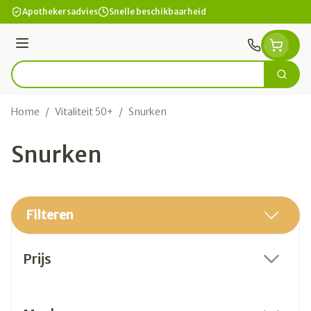
Ga naar de inhoud
Apothekersadvies
Snelle beschikbaarheid
Menu
Zoek
Product, merk, categorie...
Home
/
Vitaliteit 50+
/
Snurken
Snurken
Filteren
Doorgaan naar productlijst
Prijs
filter