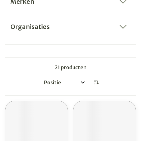
Merken
filter
Organisaties
filter
21
producten
Sorteer op: