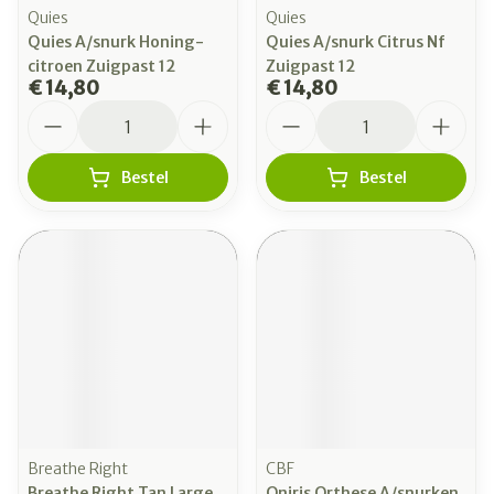
Quies
Quies
Quies A/snurk Honing-
Quies A/snurk Citrus Nf
citroen Zuigpast 12
Zuigpast 12
€ 14,80
€ 14,80
Aantal
Aantal
Bestel
Bestel
Breathe Right
CBF
Breathe Right Tan Large
Oniris Orthese A/snurken