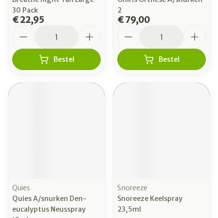
30 Pack
2
€ 22,95
€ 79,00
Aantal
Aantal
Bestel
Bestel
Quies
Snoreeze
Quies A/snurken Den-
Snoreeze Keelspray
eucalyptus Neusspray
23,5ml