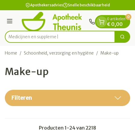
Dia 1 van 1
Ga naar de inhoud
Apothekersadvies
Snelle beschikbaarheid
0
0 artikelen
Menu
€ 0,00
Medi
Zoek
Product, merk, categorie...
Home
/
Schoonheid, verzorging en hygiëne
/
Make-up
Make-up
Filteren
Producten
1
-
24
van
2218