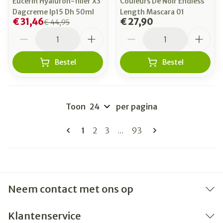
Eucerin Hyaluron-filler X3
Couleurs De Noir Endless
Dagcreme Ip15 Dh 50ml
Length Mascara 01
€ 31,46
€ 27,90
€ 44,95
Aantal
Aantal
Bestel
Bestel
Toon
per pagina
Pagina's
U lees momenteel pagina
Pagina
Pagina
Pagina
1
2
3
...
93
Neem contact met ons op
Klantenservice