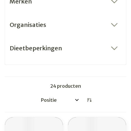
Merken
filter
Organisaties
filter
Dieetbeperkingen
filter
24
producten
Sorteer op: