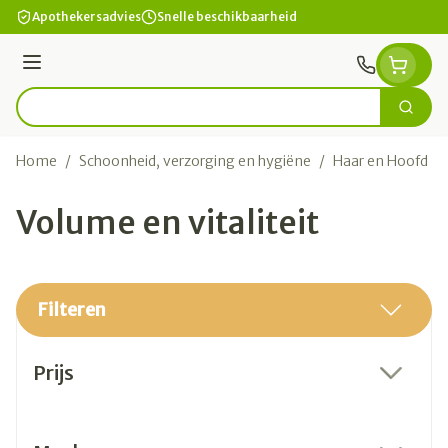
Ga naar de inhoud
Apothekersadvies
Snelle beschikbaarheid
Menu
Zoek
Product, merk, categorie...
Home
/
Schoonheid, verzorging en hygiëne
/
Haar en Hoofd
/
Volume en vitaliteit
Filteren
Doorgaan naar productlijst
Prijs
filter