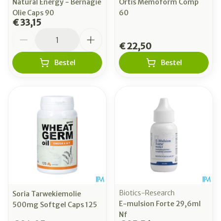
Natural Energy - Bernagie
Ortis Memoform Comp
Olie Caps 90
60
€ 33,15
Aantal
€ 22,50
Bestel
Bestel
Biotics-Research
Soria Tarwekiemolie
E-mulsion Forte 29,6ml
500mg Softgel Caps 125
Nf