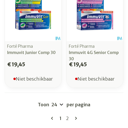
Forté Pharma
Forté Pharma
Immuvit Junior Comp 30
Immuvit 4G Senior Comp
30
€ 19,45
€ 19,45
Niet beschikbaar
Niet beschikbaar
Toon
per pagina
Pagina's
U lees momenteel pagina
Pagina
1
2