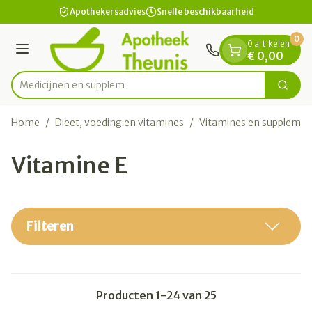
Dia 1 van 1
Ga naar de inhoud
Apothekersadvies
Snelle beschikbaarheid
0
0 artikelen
Menu
€ 0,00
M
Zoek
Product, merk, categorie...
Home
/
Dieet, voeding en vitamines
/
Vitamines en suppleme
Vitamine E
Filteren
Producten
1
-
24
van
25