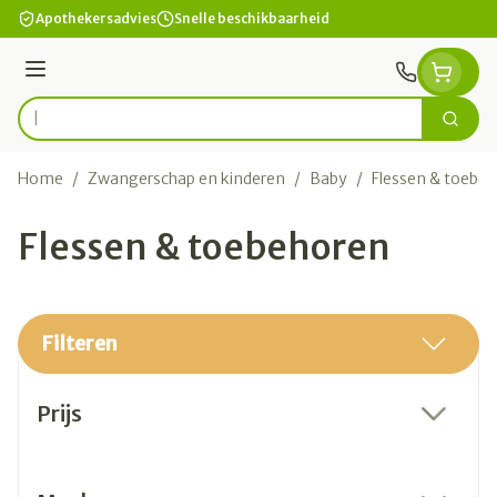
Ga naar de inhoud
Apothekersadvies
Snelle beschikbaarheid
Menu
Zoek
Product, merk, categorie...
Home
/
Zwangerschap en kinderen
/
Baby
/
Flessen & toebe
Flessen & toebehoren
Filteren
Doorgaan naar productlijst
Prijs
filter