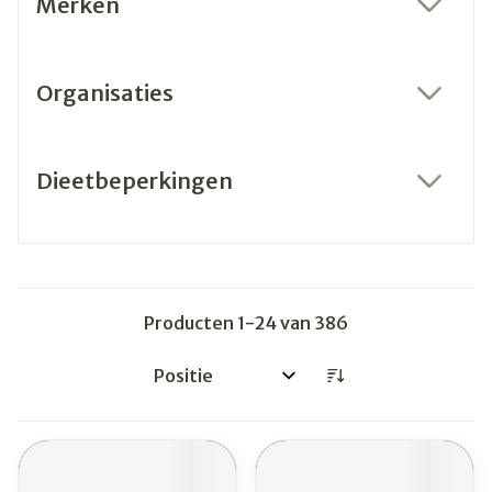
Merken
filter
Organisaties
filter
Dieetbeperkingen
filter
Producten
1
-
24
van
386
Sorteer op: