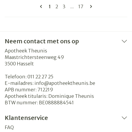
Pagina's
U lees momenteel pagina
Pagina
Pagina
Pagina
1
2
3
...
17
Neem contact met ons op
Apotheek Theunis
Maastrichtersteenweg 49
3500
Hasselt
Telefoon:
011 22 27 25
E-mailadres:
info@
apotheektheunis.be
APB nummer:
712219
Apotheek titularis:
Dominique Theunis
BTW nummer:
BE0888884541
Klantenservice
FAQ