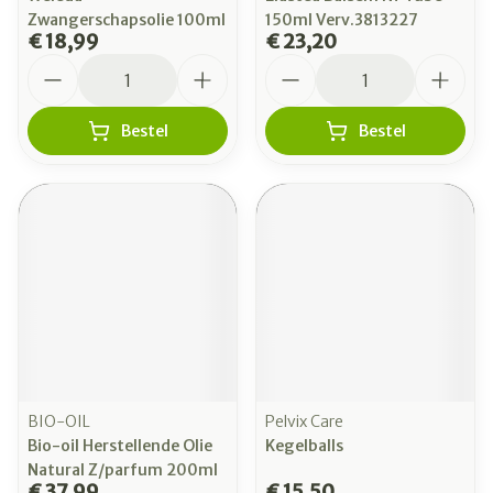
Zwangerschapsolie 100ml
150ml Verv.3813227
€ 18,99
€ 23,20
Aantal
Aantal
Bestel
Bestel
BIO-OIL
Pelvix Care
Bio-oil Herstellende Olie
Kegelballs
Natural Z/parfum 200ml
€ 37,99
€ 15,50