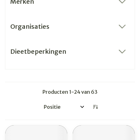
Merken
filter
Organisaties
filter
Dieetbeperkingen
filter
Producten
1
-
24
van
63
Sorteer op: