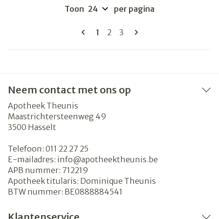
Toon
per pagina
Pagina's
U lees momenteel pagina
Pagina
Pagina
1
2
3
Neem contact met ons op
Apotheek Theunis
Maastrichtersteenweg 49
3500
Hasselt
Telefoon:
011 22 27 25
E-mailadres:
info@
apotheektheunis.be
APB nummer:
712219
Apotheek titularis:
Dominique Theunis
BTW nummer:
BE0888884541
Klantenservice