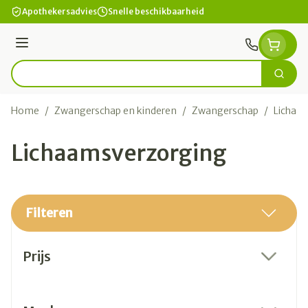
Ga naar de inhoud
Apothekersadvies
Snelle beschikbaarheid
Menu
Zoek
Product, merk, categorie...
Home
/
Zwangerschap en kinderen
/
Zwangerschap
/
Lichaa
Lichaamsverzorging
Filteren
Doorgaan naar productlijst
Prijs
filter