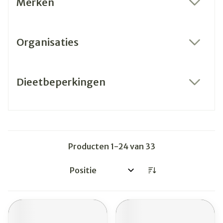
Merken
filter
Organisaties
filter
Dieetbeperkingen
filter
Producten
1
-
24
van
33
Sorteer op: