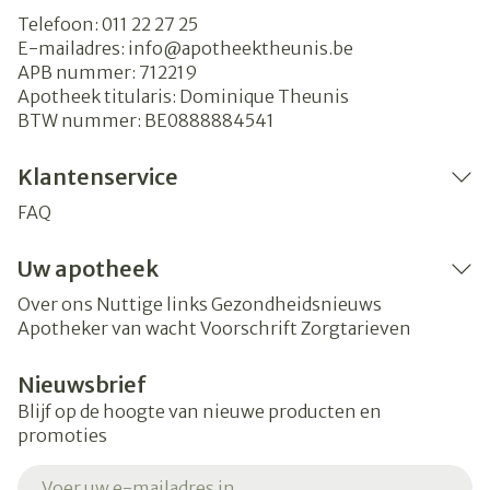
Telefoon:
011 22 27 25
E-mailadres:
info@
apotheektheunis.be
APB nummer:
712219
Apotheek titularis:
Dominique Theunis
BTW nummer:
BE0888884541
Klantenservice
FAQ
Uw apotheek
Over ons
Nuttige links
Gezondheidsnieuws
Apotheker van wacht
Voorschrift
Zorgtarieven
Nieuwsbrief
Blijf op de hoogte van nieuwe producten en
promoties
E-mail adres