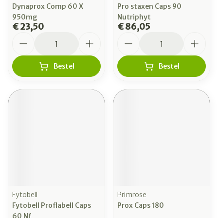
Dynaprox Comp 60 X
Pro staxen Caps 90
950mg
Nutriphyt
€ 23,50
€ 86,05
Aantal
Aantal
Bestel
Bestel
Fytobell
Primrose
Fytobell Proflabell Caps
Prox Caps 180
60 Nf