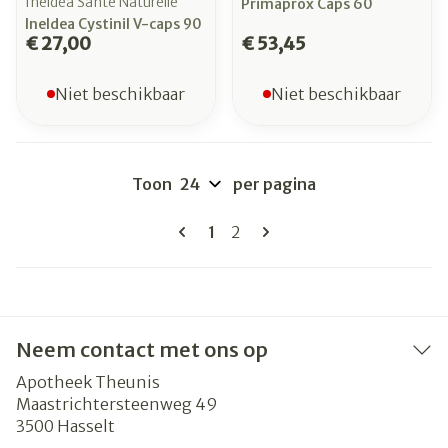
Ineldea Santé Naturelle
Primaprox Caps 60
Ineldea Cystinil V-caps 90
€ 27,00
€ 53,45
Niet beschikbaar
Niet beschikbaar
Toon
per pagina
Pagina's
U lees momenteel pagina
Pagina
1
2
Neem contact met ons op
Apotheek Theunis
Maastrichtersteenweg 49
3500
Hasselt