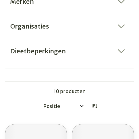
Merken
filter
Organisaties
filter
Dieetbeperkingen
filter
10
producten
Sorteer op: