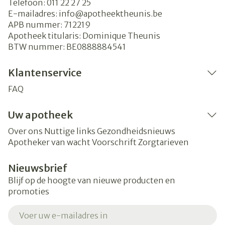
Telefoon:
011 22 27 25
E-mailadres:
info@
apotheektheunis.be
APB nummer:
712219
Apotheek titularis:
Dominique Theunis
BTW nummer:
BE0888884541
Klantenservice
FAQ
Uw apotheek
Over ons
Nuttige links
Gezondheidsnieuws
Apotheker van wacht
Voorschrift
Zorgtarieven
Nieuwsbrief
Blijf op de hoogte van nieuwe producten en
promoties
E-mail adres