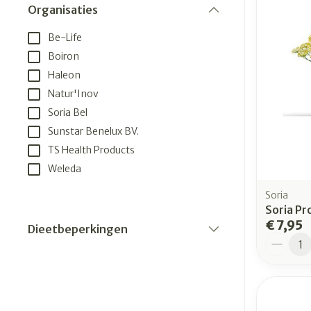
kloven
Organisaties
Aerosol access
Creme, gel en 
filter
Blaren
Be-Life
Zuurstof
Eelt
Boiron
Haleon
Ademhalingsst
Eksteroog - l
Natur'Inov
Toon meer
Soria Bel
Spieren en ge
Sunstar Benelux BV.
TS Health Products
Specifiek voo
Naalden en sp
Weleda
Infecties
Lichaamsverz
Spuiten
Soria
Soria Pr
Deodorant
Oplossing voor
€ 7,95
Dieetbeperkingen
Gezichtsverzo
Naalden
Aantal
Luizen
filter
Haarverzorgin
Naalden voor 
- pennaalden
Diagnostica
Toon meer