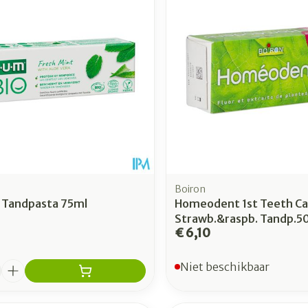
Toon meer
Toon meer
rging
Supplementen
Insectenw
n
Mondmaskers
middelen
nissen
 -
uid
id
Boiron
 Tandpasta 75ml
Homeodent 1st Teeth Ca
Strawb.&raspb. Tandp.5
€ 6,10
Zelfbruiner
Scheren
Niet beschikbaar