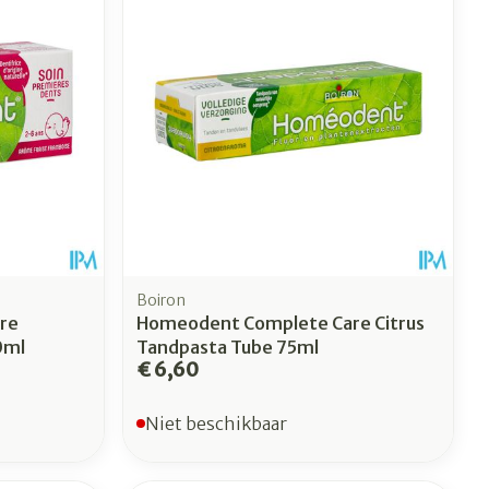
Toon meer
erende
Parfums en
geurproducten
Boiron
re
Homeodent Complete Care Citrus
0ml
Tandpasta Tube 75ml
€ 6,60
CBD
Niet beschikbaar