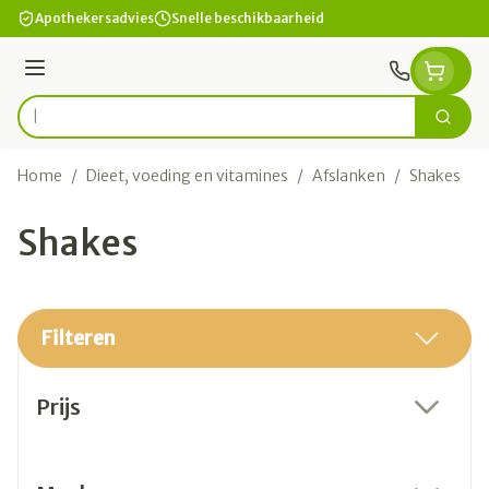
Ga naar de inhoud
Apothekersadvies
Snelle beschikbaarheid
Menu
Zoek
Product, merk, categorie...
Home
/
Dieet, voeding en vitamines
/
Afslanken
/
Shakes
Shakes
Filteren
Doorgaan naar productlijst
Prijs
filter