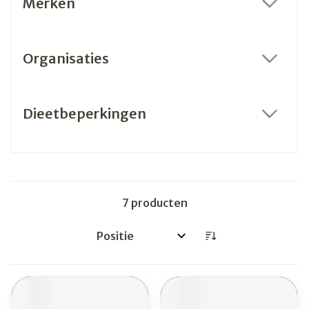
Merken
filter
Organisaties
filter
Dieetbeperkingen
filter
7
producten
Sorteer op: