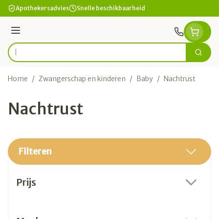
Ga naar de inhoud
Apothekersadvies
Snelle beschikbaarheid
Menu
Zoek
Product, merk, categorie...
Home
/
Zwangerschap en kinderen
/
Baby
/
Nachtrust
Nachtrust
Filteren
Doorgaan naar productlijst
Prijs
filter