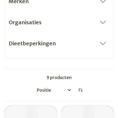
Merken
filter
Organisaties
filter
Dieetbeperkingen
filter
9
producten
Sorteer op: