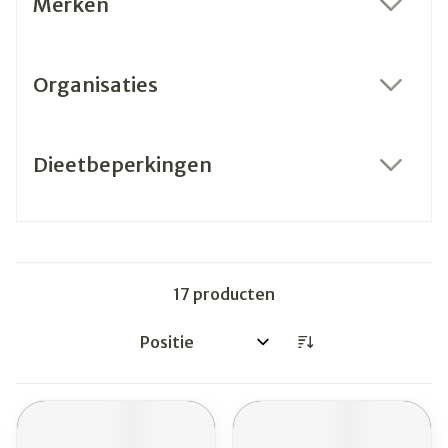
Merken
filter
Organisaties
filter
Dieetbeperkingen
filter
17
producten
Sorteer op: