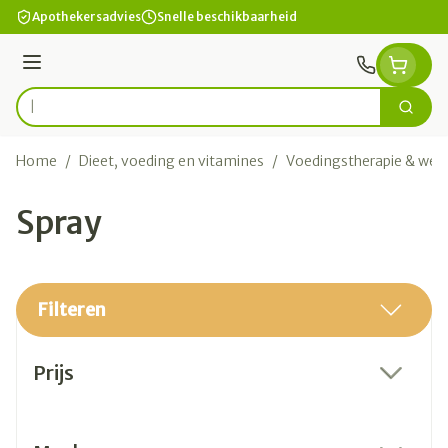
Ga naar de inhoud
Apothekersadvies
Snelle beschikbaarheid
Menu
Zoek
Product, merk, categorie...
Home
/
Dieet, voeding en vitamines
/
Voedingstherapie & welz
Spray
Filteren
Doorgaan naar productlijst
Prijs
filter