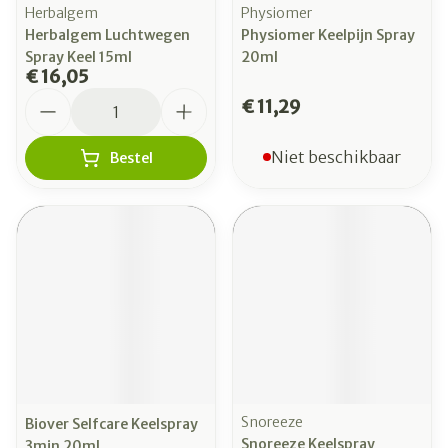
Herbalgem
Physiomer
Herbalgem Luchtwegen
Physiomer Keelpijn Spray
Spray Keel 15ml
20ml
€ 16,05
Aantal
€ 11,29
Niet beschikbaar
Bestel
Snoreeze
Biover Selfcare Keelspray
Snoreeze Keelspray
3min 20ml