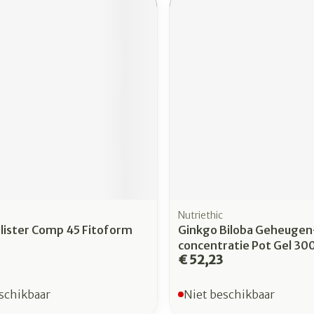
rging
Supplementen
Insectenw
n
Mondmaskers
middelen
nissen
 -
uid
id
Nutriethic
lister Comp 45 Fitoform
Ginkgo Biloba Geheugen
Zelfbruiner
Scheren
concentratie Pot Gel 30
5
€ 52,23
schikbaar
Niet beschikbaar