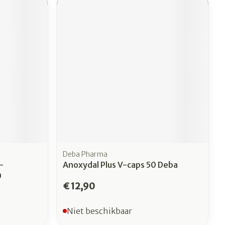
erende
Parfums en
geurproducten
Deba Pharma
-
Anoxydal Plus V-caps 50 Deba
CBD
0
€ 12,90
Niet beschikbaar