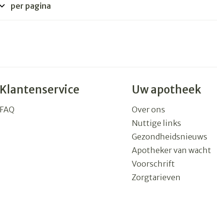
per pagina
rging
Supplementen
Insectenw
n
Mondmaskers
middelen
nissen
 -
uid
Klantenservice
Uw apotheek
id
FAQ
Over ons
Nuttige links
Gezondheidsnieuws
Apotheker van wacht
Voorschrift
Zelfbruiner
Scheren
Zorgtarieven