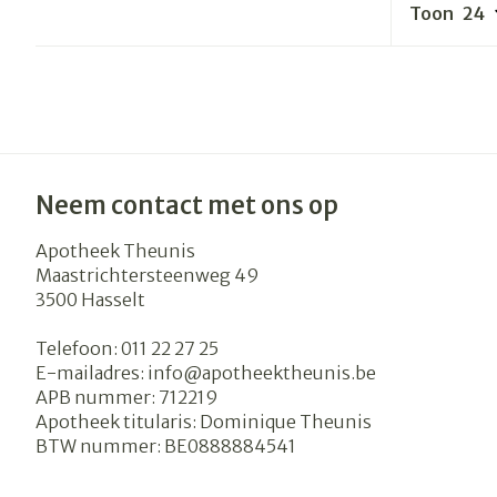
Toon
Haar
Gezichtsverzo
Pillendozen e
accessoires
Pigmentstoor
Gevoelige huid
geïrriteerde h
Neem contact met ons op
Gemengde hu
Doffe huid
Apotheek Theunis
Maastrichtersteenweg 49
Toon meer
3500
Hasselt
Telefoon:
011 22 27 25
E-mailadres:
info@
apotheektheunis.be
Snurken
APB nummer:
712219
Apotheek titularis:
Dominique Theunis
BTW nummer:
BE0888884541