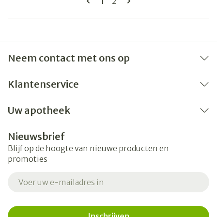
U lees momenteel pagina
Pagina
1
2
Neem contact met ons op
Klantenservice
Uw apotheek
Nieuwsbrief
Blijf op de hoogte van nieuwe producten en
promoties
E-mail adres
Inschrijven