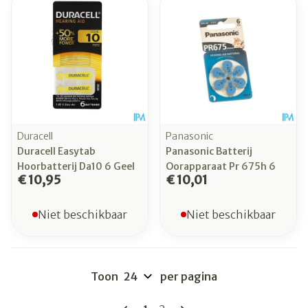
Duracell
Panasonic
Duracell Easytab
Panasonic Batterij
Hoorbatterij Da10 6 Geel
Oorapparaat Pr 675h 6
€ 10,95
€ 10,01
Niet beschikbaar
Niet beschikbaar
Toon
per pagina
Pagina's