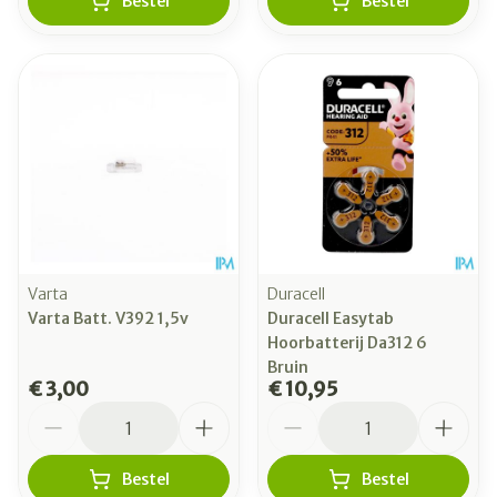
Bestel
Bestel
Varta
Duracell
Varta Batt. V392 1,5v
Duracell Easytab
Hoorbatterij Da312 6
Bruin
€ 3,00
€ 10,95
Aantal
Aantal
Bestel
Bestel