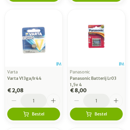
Varta
Panasonic
Varta V13ga/lr44
Panasonic Batterij Lr03
1,5v 4
€ 2,08
€ 8,00
Aantal
Aantal
Bestel
Bestel