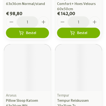
63x36cm Normal/stand
Comfort+ Hoes Velours
60x50cm
€ 98,80
€ 142,00
Aantal
Aantal
Bestel
Bestel
Arseus
Tempur
Pillow Sloop Katoen
Tempur Reiskussen
63x36cm Wit
25x31cm Tr