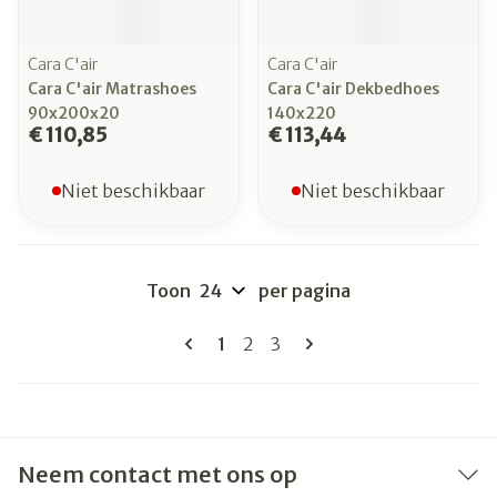
Cara C'air
Cara C'air
Cara C'air Matrashoes
Cara C'air Dekbedhoes
90x200x20
140x220
€ 110,85
€ 113,44
Niet beschikbaar
Niet beschikbaar
Toon
per pagina
Pagina's
U lees momenteel pagina
Pagina
Pagina
1
2
3
Neem contact met ons op