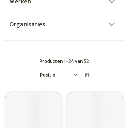
Merken
filter
Organisaties
filter
Producten
1
-
24
van
52
Sorteer op: