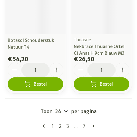
Thuasne
Botasol Schouderstuk
Nekbrace Thuasne Ortel
Natuur T4
C1 Anat H 9cm Blauw M3
€ 54,20
€ 26,50
Aantal
Aantal
Bestel
Bestel
Toon
per pagina
Pagina's
U lees momenteel pagina
Pagina
Pagina
Pagina
1
2
3
...
7