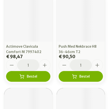
Actimove Clavicula
Push Med Nekbrace H8
Comfort M 7997402
36-46cm T2
€ 98,47
€ 90,50
Aantal
Aantal
Bestel
Bestel