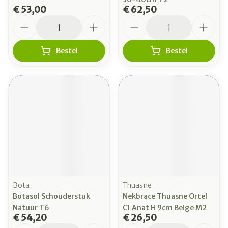
€ 53,00
€ 62,50
Aantal
Aantal
Bestel
Bestel
Bota
Thuasne
Botasol Schouderstuk
Nekbrace Thuasne Ortel
Natuur T6
C1 Anat H 9cm Beige M2
€ 54,20
€ 26,50