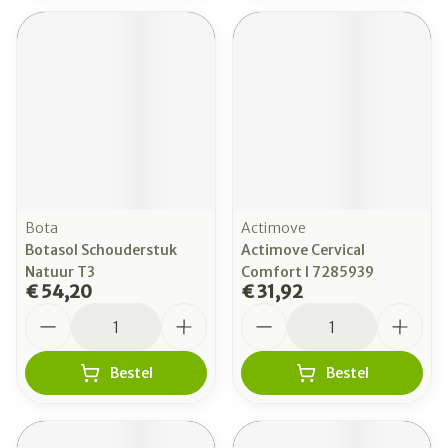
Bota
Actimove
Botasol Schouderstuk
Actimove Cervical
Natuur T3
Comfort l 7285939
€ 54,20
€ 31,92
Aantal
Aantal
Bestel
Bestel