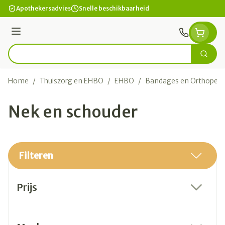
Ga naar de inhoud
Apothekersadvies
Snelle beschikbaarheid
Menu
Zoek
Product, merk, categorie...
Home
/
Thuiszorg en EHBO
/
EHBO
/
Bandages en Orthopedie
Nek en schouder
Filteren
Doorgaan naar productlijst
Prijs
filter