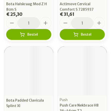
Bota Halskraag Mod Z H
Actimove Cervical
8cm S
Comfort S 7285937
€ 25,30
€ 31,61
Aantal
Aantal
Bestel
Bestel
Push
Bota Padded Clavicula
Push Care Nekbrace H8
Splint Xl
36-46cm T2