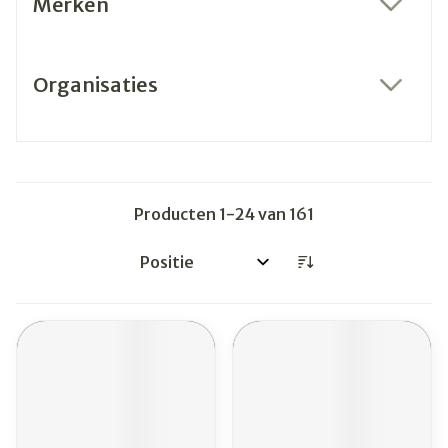
Merken
filter
Organisaties
filter
Producten
1
-
24
van
161
Sorteer op: