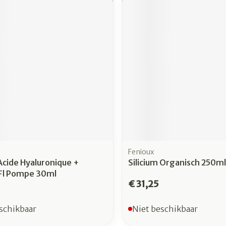
rging
Supplementen
Insectenw
n
Mondmaskers
middelen
nissen
 -
uid
id
Fenioux
cide Hyaluronique +
Silicium Organisch 250ml
Zelfbruiner
Scheren
 Fl Pompe 30ml
6
€ 31,25
schikbaar
Niet beschikbaar