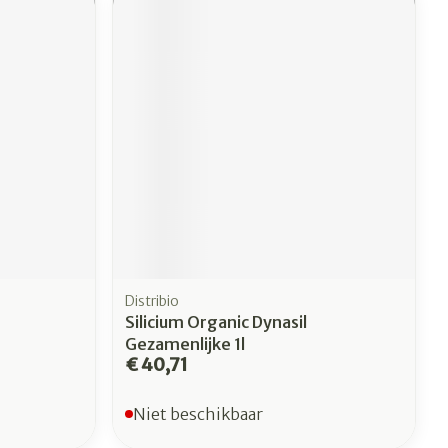
erende
Parfums en
geurproducten
Distribio
Silicium Organic Dynasil
CBD
Gezamenlijke 1l
€ 40,71
Niet beschikbaar