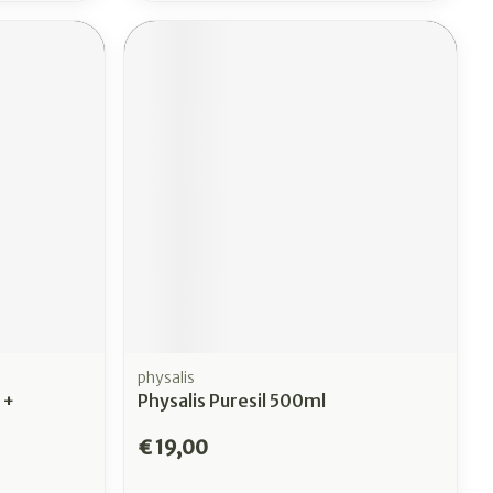
physalis
 +
Physalis Puresil 500ml
€ 19,00