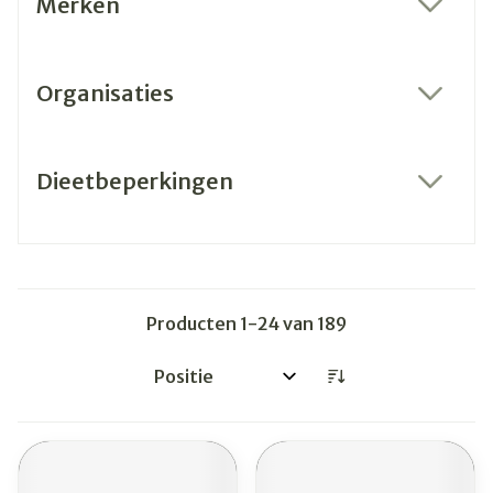
Merken
filter
Organisaties
filter
Dieetbeperkingen
filter
Producten
1
-
24
van
189
Sorteer op: