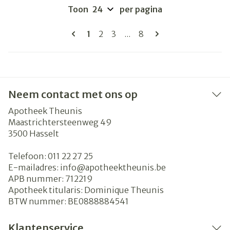
Toon
per pagina
Pagina's
U lees momenteel pagina
Pagina
Pagina
Pagina
1
2
3
...
8
Neem contact met ons op
Apotheek Theunis
Maastrichtersteenweg 49
3500
Hasselt
Telefoon:
011 22 27 25
E-mailadres:
info@
apotheektheunis.be
APB nummer:
712219
Apotheek titularis:
Dominique Theunis
BTW nummer:
BE0888884541
Klantenservice