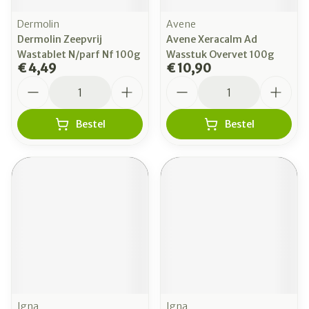
Dermolin
Avene
Dermolin Zeepvrij
Avene Xeracalm Ad
Wastablet N/parf Nf 100g
Wasstuk Overvet 100g
€ 4,49
€ 10,90
Aantal
Aantal
Bestel
Bestel
Igna
Igna