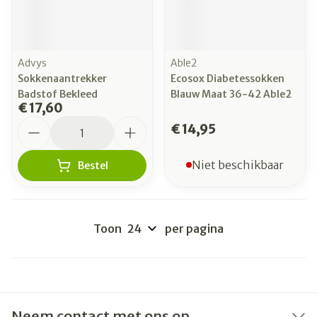
Advys
Able2
Sokkenaantrekker
Ecosox Diabetessokken
Badstof Bekleed
Blauw Maat 36-42 Able2
€ 17,60
Aantal
€ 14,95
Niet beschikbaar
Bestel
Toon
per pagina
Neem contact met ons op