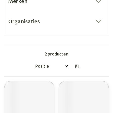
Merken
filter
Organisaties
filter
2
producten
Sorteer op: