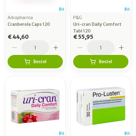
Arkopharma
P&G
Cranberola Caps 120
Uri-cran Daily Comfort
Tabl 120
€ 44,60
€ 55,95
Aantal
Aantal
Bestel
Bestel