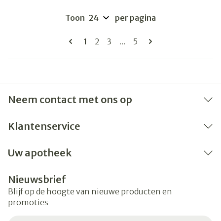
Toon
per pagina
Pagina's
U lees momenteel pagina
Pagina
Pagina
Pagina
1
2
3
...
5
Neem contact met ons op
Klantenservice
Uw apotheek
Nieuwsbrief
Blijf op de hoogte van nieuwe producten en
promoties
E-mail adres