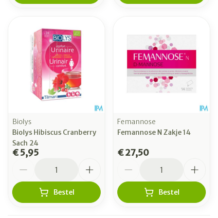
Biolys
Femannose
Biolys Hibiscus Cranberry
Femannose N Zakje 14
Sach 24
€ 5,95
€ 27,50
Aantal
Aantal
Bestel
Bestel