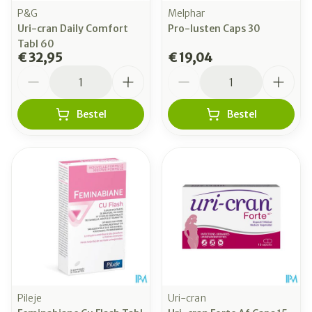
P&G
Melphar
Uri-cran Daily Comfort
Pro-lusten Caps 30
Tabl 60
€ 32,95
€ 19,04
Aantal
Aantal
Bestel
Bestel
Pileje
Uri-cran