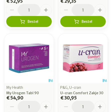
€ 52,95
€ 29,35
Aantal
Aantal
Bestel
Bestel
My Health
P&G, U-cran
My Urogen Tabl 90
U-cran Comfort Zakje 30
€ 54,90
€ 30,95
Aantal
Aantal