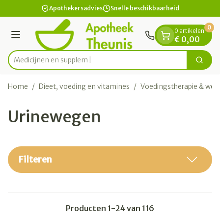
Dia 1 van 1
Ga naar de inhoud
Apothekersadvies
Snelle beschikbaarheid
0
0 artikelen
Menu
€ 0,00
Zoek
Product, merk, categorie...
Home
/
Dieet, voeding en vitamines
/
Voedingstherapie & welz
Urinewegen
Filteren
Producten
1
-
24
van
116