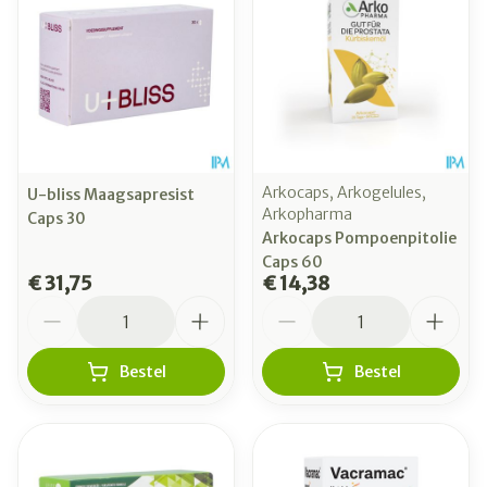
Arkocaps, Arkogelules,
U-bliss Maagsapresist
Arkopharma
Caps 30
Arkocaps Pompoenpitolie
Caps 60
€ 31,75
€ 14,38
Aantal
Aantal
Bestel
Bestel