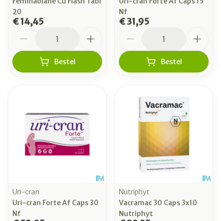
Feminabiane Cu Flash Tabl
Uri-cran Forte Af Caps 15
20
Nf
€ 14,45
€ 31,95
Aantal
Aantal
Bestel
Bestel
Uri-cran
Nutriphyt
Uri-cran Forte Af Caps 30
Vacramac 30 Caps 3x10
Nf
Nutriphyt