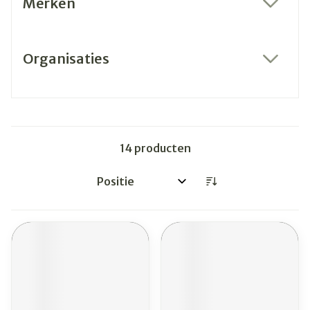
Merken
filter
Organisaties
filter
14
producten
Sorteer op: