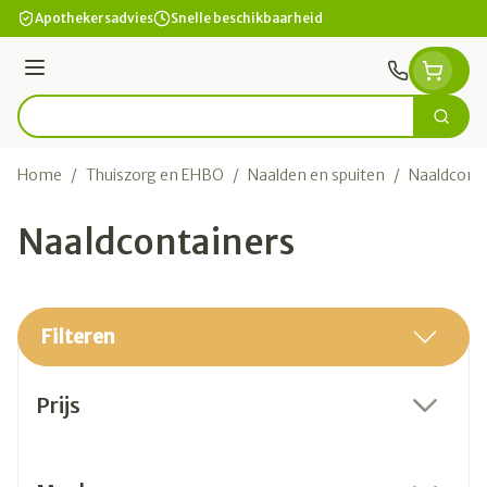
Ga naar de inhoud
Apothekersadvies
Snelle beschikbaarheid
Menu
Zoek
Product, merk, categorie...
Home
/
Thuiszorg en EHBO
/
Naalden en spuiten
/
Naaldconta
Naaldcontainers
Filteren
Doorgaan naar productlijst
Prijs
filter