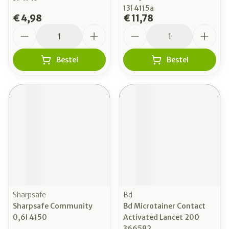
13l 4115a
€ 4,98
€ 11,78
Aantal
Aantal
Bestel
Bestel
Sharpsafe
Bd
Sharpsafe Community
Bd Microtainer Contact
0,6l 4150
Activated Lancet 200
366592