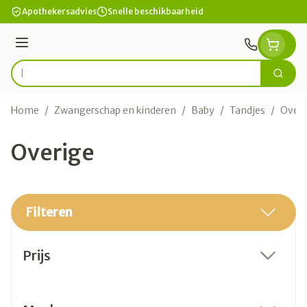
Ga naar de inhoud
Apothekersadvies
Snelle beschikbaarheid
Menu
Zoek
Product, merk, categorie...
Home
/
Zwangerschap en kinderen
/
Baby
/
Tandjes
/
Overi
Overige
Filteren
Doorgaan naar productlijst
Prijs
filter