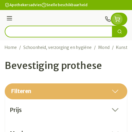
Ga naar de inhoud
Apothekersadvies
Snelle beschikbaarheid
Menu
Zoek
Product, merk, categorie...
Home
/
Schoonheid, verzorging en hygiëne
/
Mond
/
Kunstge
Bevestiging prothese
Filteren
Doorgaan naar productlijst
Prijs
filter