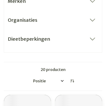
Merken
filter
Organisaties
filter
Dieetbeperkingen
filter
20
producten
Sorteer op: