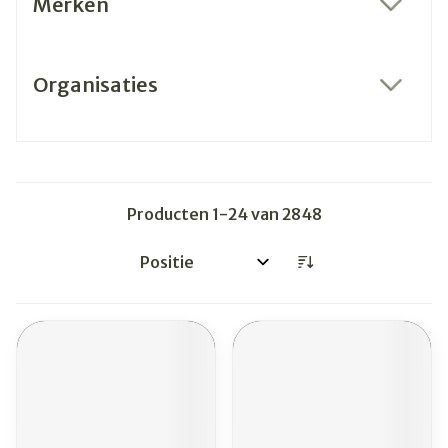
Merken
filter
Organisaties
filter
Producten
1
-
24
van
2848
Sorteer op: