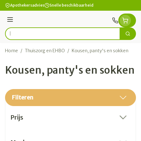
Ga naar de inhoud
Apothekersadvies
Snelle beschikbaarheid
Menu
Zoek
Product, merk, categorie...
Home
/
Thuiszorg en EHBO
/
Kousen, panty's en sokken
Kousen, panty's en sokken
Filteren
Doorgaan naar productlijst
Prijs
filter