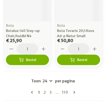
Bota
Bota
Botalux 140 Stay-up
Bota Tovarix 20/i Kous
Chair/huidkl N4
Ad-p Natur Small
€ 25,90
€ 50,80
Aantal
Aantal
Bestel
Bestel
Toon
per pagina
Pagina's
U lees momenteel pagina
Pagina
Pagina
Pagina
1
2
3
...
119