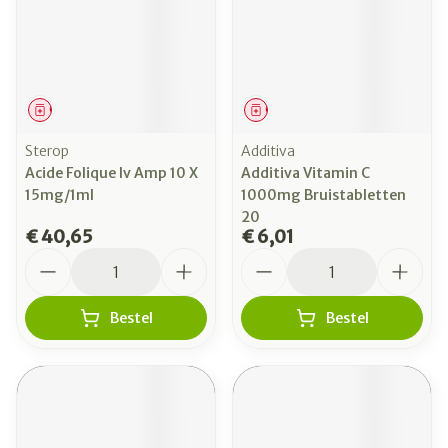
Geneesmiddel
Geneesmiddel
Sterop
Additiva
Acide Folique Iv Amp 10 X
Additiva Vitamin C
15mg/1ml
1000mg Bruistabletten
20
€ 40,65
€ 6,01
Aantal
Aantal
Bestel
Bestel