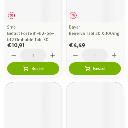
Geneesmiddel
Geneesmiddel
Smb
Bayer
Befact Forte B1-b2-b6-
Benerva Tabl 20 X 300mg
b12 Omhulde Tabl 30
€ 10,91
€ 4,49
Aantal
Aantal
Bestel
Bestel