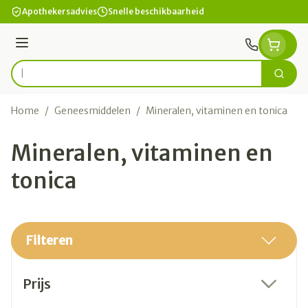
Ga naar de inhoud
Apothekersadvies
Snelle beschikbaarheid
Menu
Zoek
Product, merk, categorie...
Home
/
Geneesmiddelen
/
Mineralen, vitaminen en tonica
Mineralen, vitaminen en
tonica
Filteren
Doorgaan naar productlijst
Prijs
filter