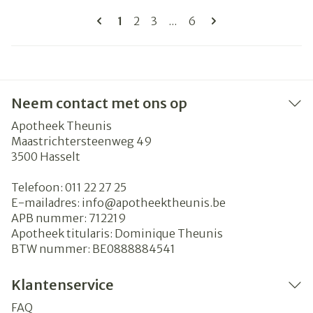
Pagina's
U lees momenteel pagina
Pagina
Pagina
Pagina
1
2
3
...
6
Neem contact met ons op
Apotheek Theunis
Maastrichtersteenweg 49
3500
Hasselt
Telefoon:
011 22 27 25
E-mailadres:
info@
apotheektheunis.be
APB nummer:
712219
Apotheek titularis:
Dominique Theunis
BTW nummer:
BE0888884541
Klantenservice
FAQ