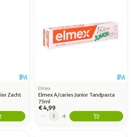
oet
geneesmiddelen
Toon meer
erende
Parfums en
geurproducten
Elmex
ior Zacht
Elmex A/caries Junior Tandpasta
75ml
€ 4,99
Aantal
CBD