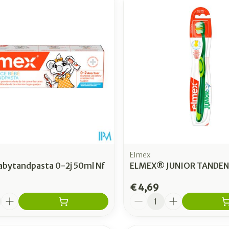
Elmex
abytandpasta 0-2j 50ml Nf
ELMEX® JUNIOR TANDE
€ 4,69
Aantal