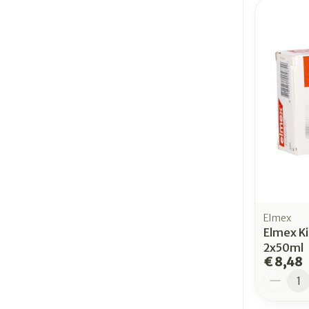
Elmex
Elmex K
2x50ml
€ 8,48
Aantal