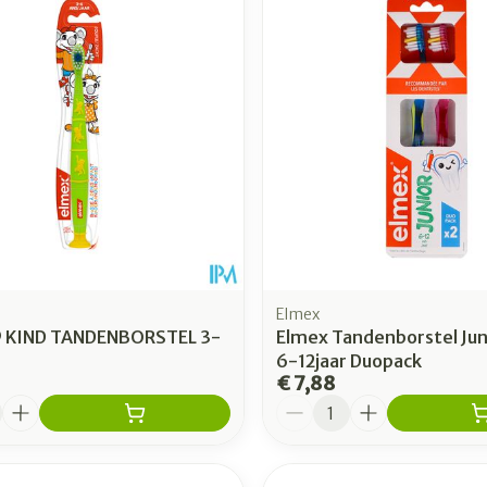
Toon meer
Enkel en v
Toon meer
Toon meer
rging
Supplementen
Insectenw
n
Mondmaskers
middelen
nissen
 -
uid
id
Elmex
 KIND TANDENBORSTEL 3-
Elmex Tandenborstel Jun
6-12jaar Duopack
€ 7,88
Aantal
Zelfbruiner
Scheren