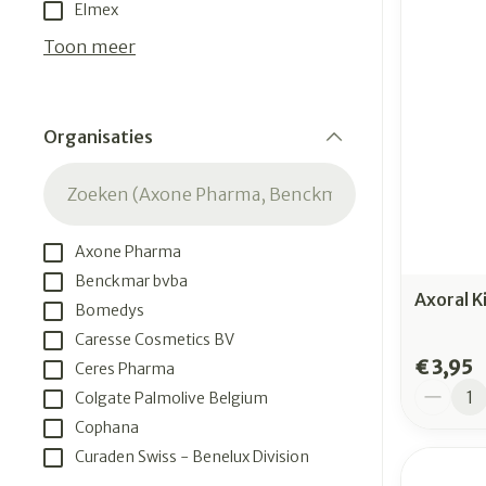
Aerosol toeste
Droge voeten, 
Tabletten
Elmex
kloven
Aerosol access
Creme, gel en 
Toon meer
Blaren
Zuurstof
Eelt
Ademhalingsst
Organisaties
Eksteroog - l
filter
Toon meer
Spieren en ge
Axone Pharma
Specifiek voo
Naalden en sp
Benckmar bvba
Axoral K
Bomedys
Infecties
Lichaamsverz
Spuiten
Caresse Cosmetics BV
Deodorant
Oplossing voor
€ 3,95
Ceres Pharma
Gezichtsverzo
Naalden
Aantal
Luizen
Colgate Palmolive Belgium
Haarverzorgin
Naalden voor 
Cophana
- pennaalden
Curaden Swiss - Benelux Division
Diagnostica