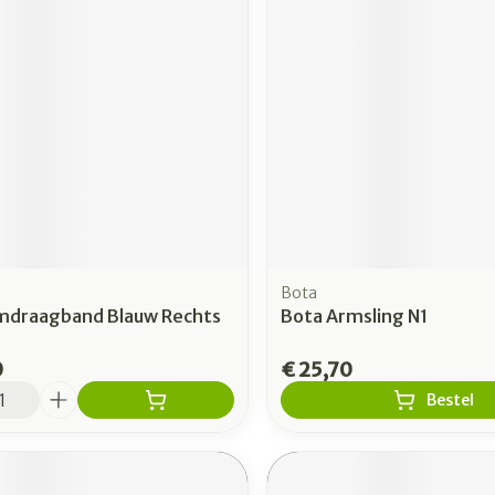
Bota
mdraagband Blauw Rechts
Bota Armsling N1
0
€ 25,70
Bestel