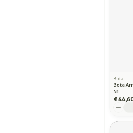
Bota
Bota Ar
N1
€ 44,6
Aantal