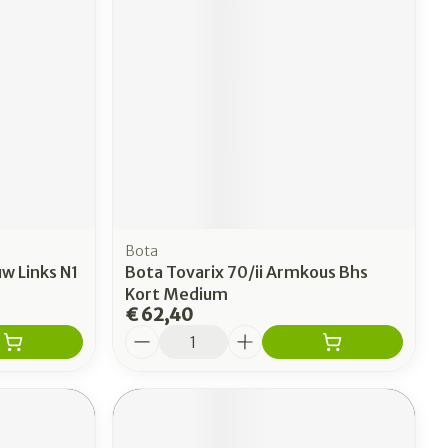
erende
Parfums en
geurproducten
Bota
w Links N1
Bota Tovarix 70/ii Armkous Bhs
Kort Medium
€ 62,40
Aantal
CBD