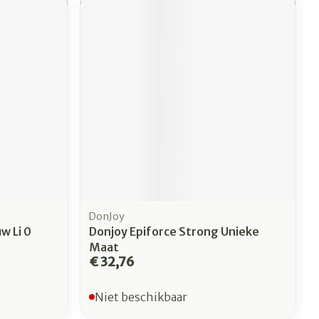
DonJoy
w Li 0
Donjoy Epiforce Strong Unieke
Maat
€ 32,76
Niet beschikbaar