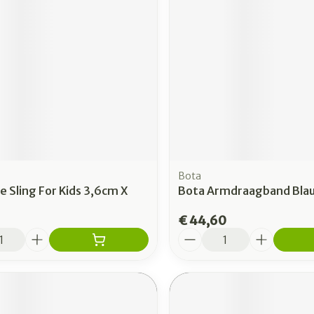
rging
Supplementen
Insectenw
n
Mondmaskers
middelen
nissen
 -
uid
id
Bota
 Sling For Kids 3,6cm X
Bota Armdraagband Blau
€ 44,60
Aantal
Zelfbruiner
Scheren