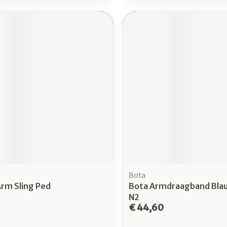
Bota
Arm Sling Ped
Bota Armdraagband Bla
N2
€ 44,60