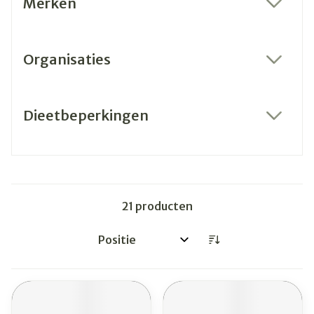
Merken
filter
Organisaties
filter
Dieetbeperkingen
filter
21
producten
Sorteer op: