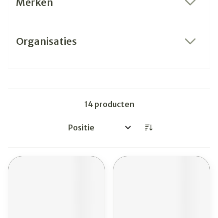
Merken
filter
Organisaties
filter
14
producten
Sorteer op: