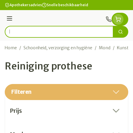
Ga naar de inhoud
Apothekersadvies
Snelle beschikbaarheid
Menu
Zoek
Product, merk, categorie...
Home
/
Schoonheid, verzorging en hygiëne
/
Mond
/
Kunstge
Reiniging prothese
Filteren
Doorgaan naar productlijst
Prijs
filter