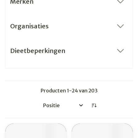
Merken
filter
Organisaties
filter
Dieetbeperkingen
filter
Producten
1
-
24
van
203
Sorteer op: