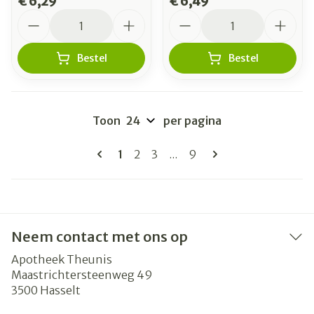
€ 6,29
€ 6,49
Aantal
Aantal
Bestel
Bestel
Toon
per pagina
Pagina's
U lees momenteel pagina
Pagina
Pagina
Pagina
1
2
3
...
9
Neem contact met ons op
Apotheek Theunis
Maastrichtersteenweg 49
3500
Hasselt