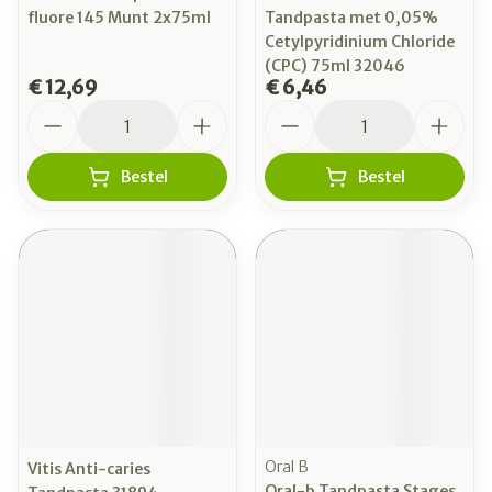
fluore 145 Munt 2x75ml
Tandpasta met 0,05%
Cetylpyridinium Chloride
(CPC) 75ml 32046
€ 12,69
€ 6,46
Aantal
Aantal
Bestel
Bestel
Oral B
Vitis Anti-caries
Oral-b Tandpasta Stages