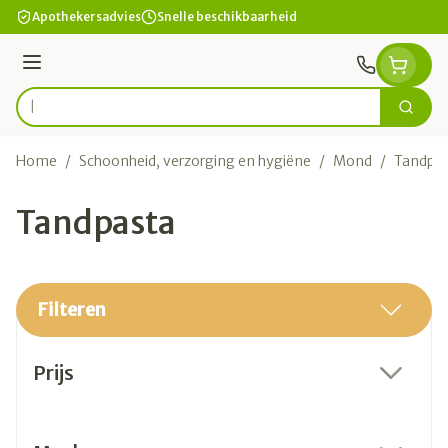
Ga naar de inhoud
Apothekersadvies
Snelle beschikbaarheid
Menu
Zoek
Product, merk, categorie...
Home
/
Schoonheid, verzorging en hygiëne
/
Mond
/
Tandpa
Tandpasta
Filteren
Doorgaan naar productlijst
Prijs
filter