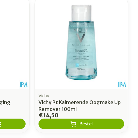
oet
geneesmiddelen
Toon meer
erende
Parfums en
geurproducten
Vichy
iging
Vichy Pt Kalmerende Oogmake Up
Remover 100ml
€ 14,50
CBD
Bestel