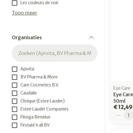
Aerosol toeste
Droge voeten, 
Tabletten
Les couleurs de noir
kloven
Aerosol access
Creme, gel en 
Toon meer
Blaren
Zuurstof
Eelt
Ademhalingsst
Organisaties
Eksteroog - l
filter
Toon meer
Spieren en ge
Apivita
Specifiek voo
Naalden en sp
BV Pharma & More
Care Cosmetics B.V.
Infecties
Lichaamsverz
Spuiten
Eye Care
Caudalie
Eye Care
Deodorant
Oplossing voor
50ml
Clinique (Estee Lauder)
Gezichtsverzo
Naalden
€ 12,49
Luizen
Estee Lauder Companies
Aantal
Haarverzorgin
Naalden voor 
Filorga Benelux
- pennaalden
Firstaid 4 all BV
Diagnostica