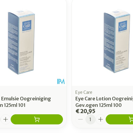
Toon meer
Enkel en v
Toon meer
Toon meer
rging
Supplementen
Insectenw
n
Mondmaskers
middelen
nissen
 -
uid
id
Eye Care
 Emulsie Oogreiniging
Eye Care Lotion Oogrein
n 125ml 101
Gev.ogen 125ml 100
5
€ 20,95
Zelfbruiner
Scheren
Aantal