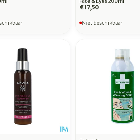
0ml
Face & Eyes 200ml
€ 17,50
schikbaar
Niet beschikbaar