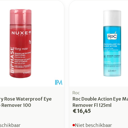
Roc
ry Rose Waterproof Eye
Roc Double Action Eye M
 Remover 100
Remover Fl 125ml
€ 16,45
schikbaar
Niet beschikbaar