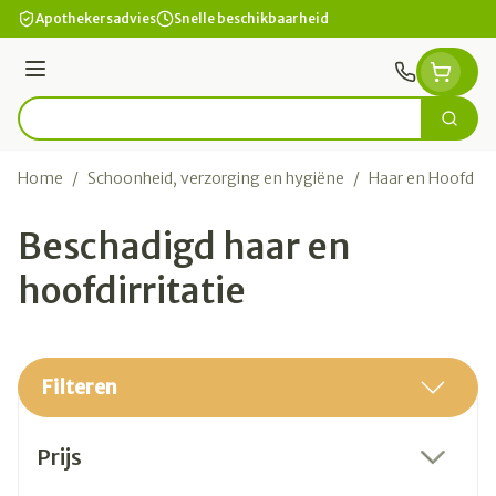
Ga naar de inhoud
Apothekersadvies
Snelle beschikbaarheid
Menu
Zoek
Product, merk, categorie...
Home
/
Schoonheid, verzorging en hygiëne
/
Haar en Hoofd
/
Beschadigd haar en
hoofdirritatie
Filteren
Doorgaan naar productlijst
Prijs
filter