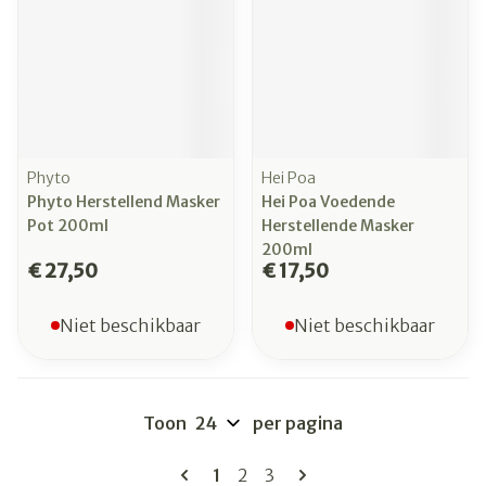
Phyto
Hei Poa
Phyto Herstellend Masker
Hei Poa Voedende
Pot 200ml
Herstellende Masker
200ml
€ 27,50
€ 17,50
Niet beschikbaar
Niet beschikbaar
Toon
per pagina
Pagina's
U lees momenteel pagina
Pagina
Pagina
1
2
3