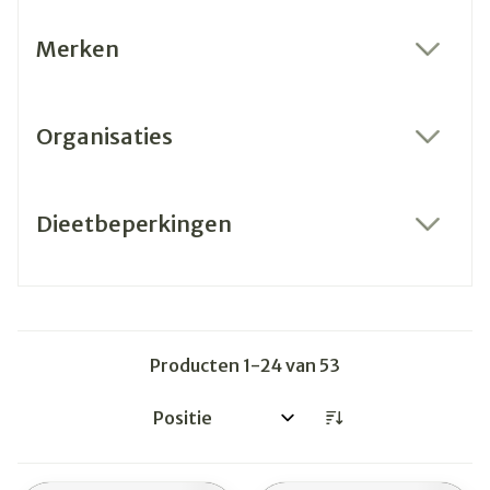
Merken
filter
Organisaties
filter
Dieetbeperkingen
filter
Producten
1
-
24
van
53
Sorteer op: