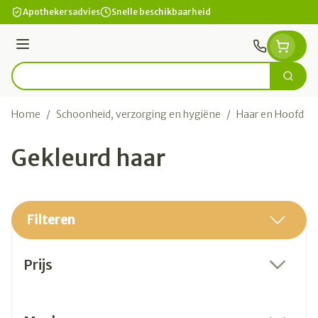
Ga naar de inhoud
Apothekersadvies
Snelle beschikbaarheid
Menu
Zoek
Product, merk, categorie...
Home
/
Schoonheid, verzorging en hygiëne
/
Haar en Hoofd
/
Gekleurd haar
Filteren
Doorgaan naar productlijst
Prijs
filter