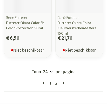
René Furterer
René Furterer
Furterer Okara Color Sh
Furterer Okara Color
Color Protection 50ml
Kleurversterkende Verz.
150ml
€ 6,50
€ 21,70
Niet beschikbaar
Niet beschikbaar
Toon
per pagina
Pagina's
U lees momenteel pagina
Pagina
1
2