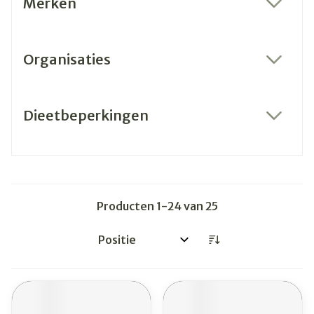
Merken
filter
Organisaties
filter
Dieetbeperkingen
filter
Producten
1
-
24
van
25
Sorteer op: