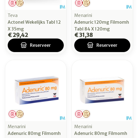
Geneesmiddel
Op voorschrift
Geneesmiddel
Op voorschrift
Teva
Menarini
Actonel Wekelijks Tabl 12
Adenuric 120mg Filmomh
X 35mg
Tabl 84 X 120mg
€ 29,42
€ 31,38
Reserveer
Reserveer
Geneesmiddel
Op voorschrift
Geneesmiddel
Op voorschrift
Menarini
Menarini
Adenuric 80mg Filmomh
Adenuric 80mg Filmomh