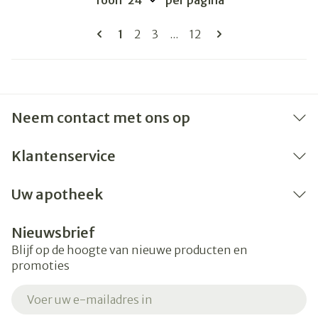
Toon
per pagina
Pagina's
U lees momenteel pagina
Pagina
Pagina
Pagina
1
2
3
...
12
Neem contact met ons op
Klantenservice
Uw apotheek
Nieuwsbrief
Blijf op de hoogte van nieuwe producten en
promoties
E-mail adres