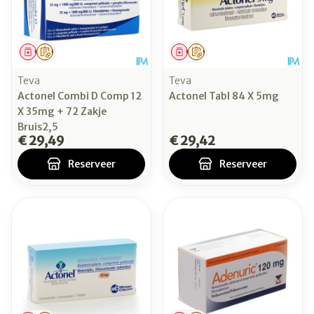
Geneesmiddel
Op voorschrift
Geneesmiddel
Op voorschrift
Teva
Teva
Actonel Combi D Comp 12
Actonel Tabl 84 X 5mg
X 35mg + 72 Zakje
Bruis2,5
€ 29,49
€ 29,42
Reserveer
Reserveer