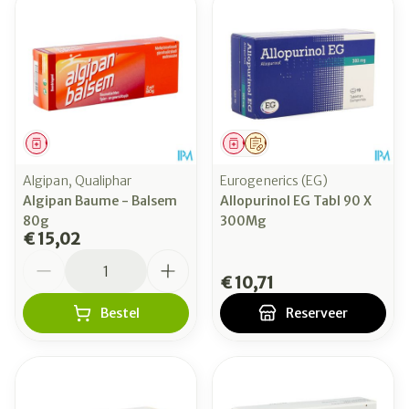
Geneesmiddel
Geneesmiddel
Op voorschrift
Algipan, Qualiphar
Eurogenerics (EG)
Algipan Baume - Balsem
Allopurinol EG Tabl 90 X
80g
300Mg
€ 15,02
Aantal
€ 10,71
Bestel
Reserveer