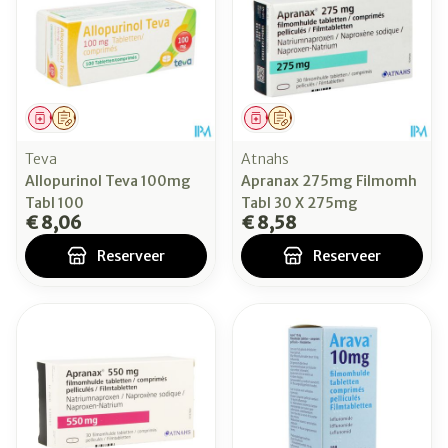
Geneesmiddel
Op voorschrift
Geneesmiddel
Op voorschrift
Teva
Atnahs
Allopurinol Teva 100mg
Apranax 275mg Filmomh
Tabl 100
Tabl 30 X 275mg
€ 8,06
€ 8,58
Reserveer
Reserveer