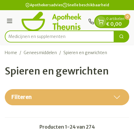
Dia 1 van 1
Ga naar de inhoud
Apothekersadvies
Snelle beschikbaarheid
0
0 artikelen
Menu
€ 0,00
Medicij
Zoek
Product, merk, categorie...
Home
/
Geneesmiddelen
/
Spieren en gewrichten
Spieren en gewrichten
Filteren
Producten
1
-
24
van
274