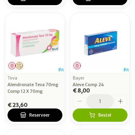
Geneesmiddel
Op voorschrift
Geneesmiddel
Teva
Bayer
Alendronate Teva 70mg
Aleve Comp 24
€ 8,00
Comp 12 X 70mg
Aantal
€ 23,60
Reserveer
Bestel