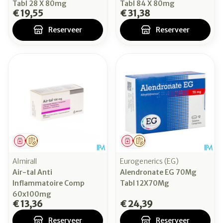
Tabl 28 X 80mg
Tabl 84 X 80mg
€ 19,55
€ 31,38
Reserveer
Reserveer
Geneesmiddel
Op voorschrift
Geneesmiddel
Op voorschrift
Almirall
Eurogenerics (EG)
Air-tal Anti
Alendronate EG 70Mg
Inflammatoire Comp
Tabl 12X70Mg
60x100mg
€ 13,36
€ 24,39
Reserveer
Reserveer