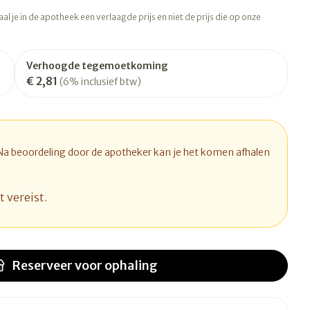
rapie
Toon meer
l je in de apotheek een verlaagde prijs en niet de prijs die op onze
Diagnosetesten en
 stress
Vlooien en teken
meetapparatuur
Oren
Mond en keel
Verhoogde tegemoetkoming
€ 2,81
Alcoholtest
(6% inclusief btw)
ng
Oordopjes
Zuigtabletten
therapie -
Mond, muil of snavel
Bloeddrukmeter
ls
d
 en -druppels
Oorreiniging
Spray - oplossing
Cholesteroltest
l
zen
Oordruppels
Hartslagmeter
 Na beoordeling door de apotheker kan je het komen afhalen
n
hulpmiddelen
Toon meer
t vereist.
Ergonomie
herming
nning en -
Hygiëne
Aambeien
s
Reserveer
voor ophaling
Ademhaling en zuurstof
Bad en douche
je
Badkamer