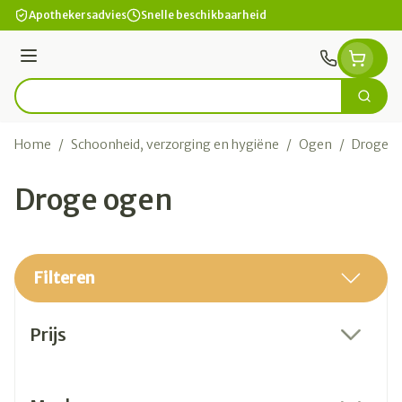
Ga naar de inhoud
Apothekersadvies
Snelle beschikbaarheid
Menu
Zoek
Product, merk, categorie...
Home
/
Schoonheid, verzorging en hygiëne
/
Ogen
/
Droge o
Droge ogen
Filteren
Doorgaan naar productlijst
Prijs
filter