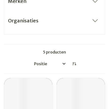
Merken
filter
Organisaties
filter
5
producten
Sorteer op: