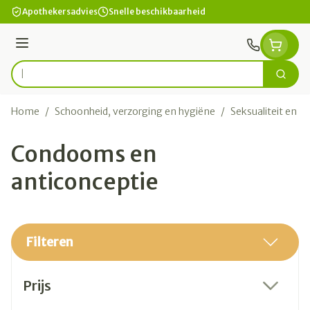
Ga naar de inhoud
Apothekersadvies
Snelle beschikbaarheid
Menu
Zoek
Product, merk, categorie...
Home
/
Schoonheid, verzorging en hygiëne
/
Seksualiteit en i
Condooms en
anticonceptie
Filteren
Doorgaan naar productlijst
Prijs
filter