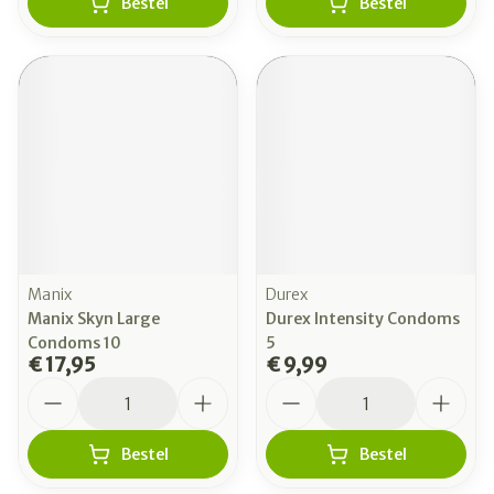
Bestel
Bestel
Manix
Durex
Manix Skyn Large
Durex Intensity Condoms
Condoms 10
5
€ 17,95
€ 9,99
Aantal
Aantal
Bestel
Bestel