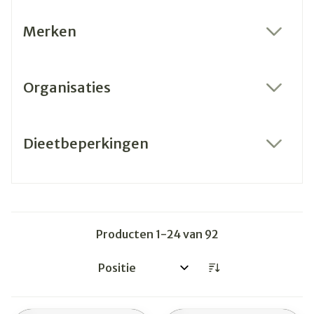
Merken
filter
Organisaties
filter
Dieetbeperkingen
filter
Producten
1
-
24
van
92
Sorteer op: