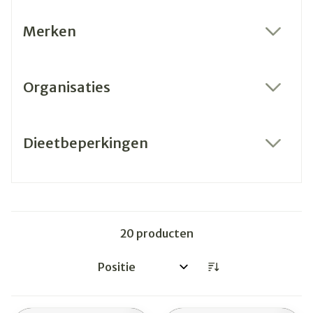
Merken
filter
Organisaties
filter
Dieetbeperkingen
filter
20
producten
Sorteer op: