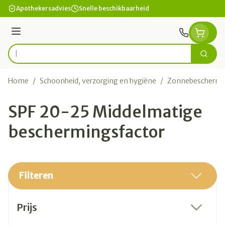
Ga naar de inhoud
Apothekersadvies
Snelle beschikbaarheid
Menu
Zoek
Product, merk, categorie...
Home
/
Schoonheid, verzorging en hygiëne
/
Zonnebeschermi
SPF 20-25 Middelmatige
beschermingsfactor
Filteren
Doorgaan naar productlijst
Prijs
filter