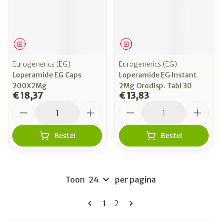
Geneesmiddel
Geneesmiddel
Eurogenerics (EG)
Eurogenerics (EG)
Loperamide EG Caps
Loperamide EG Instant
200X2Mg
2Mg Orodisp. Tabl 30
€ 18,37
€ 13,83
Aantal
Aantal
Bestel
Bestel
Toon
per pagina
Pagina's
U lees momenteel pagina
Pagina
1
2