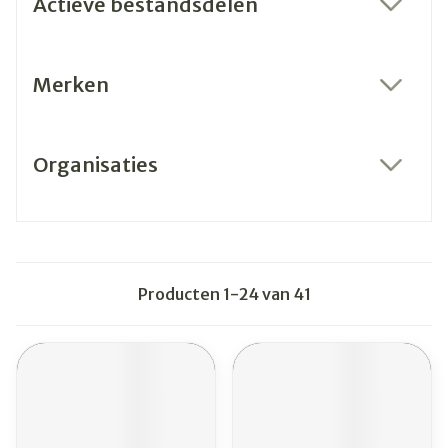
Actieve bestandsdelen
filter
Merken
filter
Organisaties
filter
Producten
1
-
24
van
41