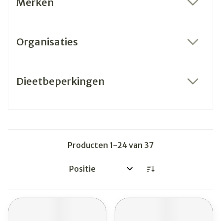
Merken
filter
Organisaties
filter
Dieetbeperkingen
filter
Producten
1
-
24
van
37
Sorteer op: