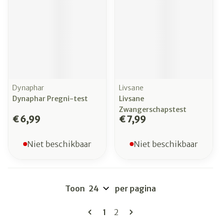
Dynaphar
Livsane
Dynaphar Pregni-test
Livsane
Zwangerschapstest
€ 6,99
€ 7,99
Niet beschikbaar
Niet beschikbaar
Toon
per pagina
Pagina's
U lees momenteel pagina
Pagina
1
2