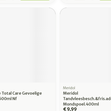
Meridol
e Total Care Gevoelige
Meridol
500ml Nf
Tandvleesbesch.&fris.a
Mondspoel.400ml
€ 9,99