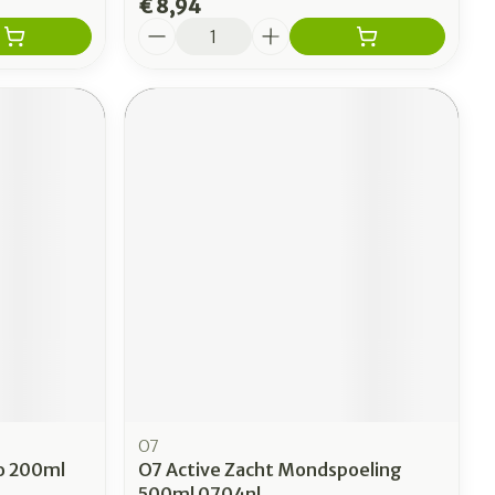
€ 8,94
Aantal
O7
o 200ml
O7 Active Zacht Mondspoeling
500ml 0704nl