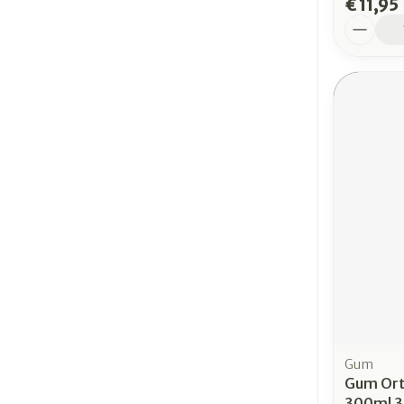
€ 11,95
Aantal
Gum
Gum Ort
300ml 