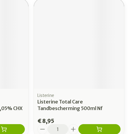
erende
Parfums en
geurproducten
Listerine
CBD
Listerine Total Care
0,05% CHX
Tandbescherming 500ml Nf
€ 8,95
Aantal