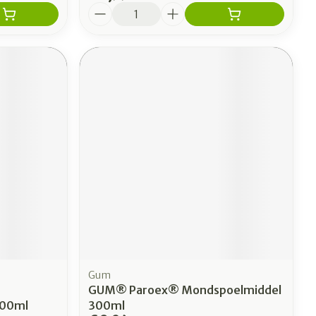
Aantal
Gum
GUM® Paroex® Mondspoelmiddel
200ml
300ml