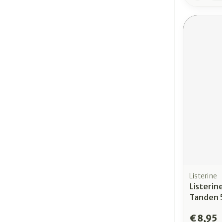
Listerine
Listerin
Tanden 
€ 8,95