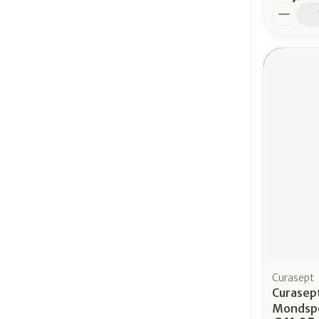
Aantal
Curasept
Curasep
Mondspo