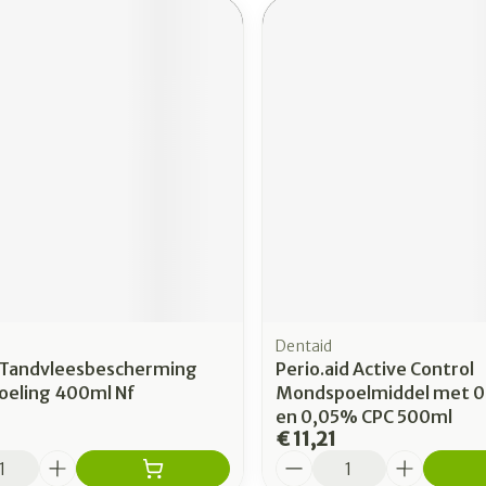
rging
Supplementen
Insectenw
n
Mondmaskers
middelen
nissen
 -
uid
id
Dentaid
Zelfbruiner
Scheren
 Tandvleesbescherming
Perio.aid Active Control
eling 400ml Nf
Mondspoelmiddel met 
en 0,05% CPC 500ml
€ 11,21
Aantal