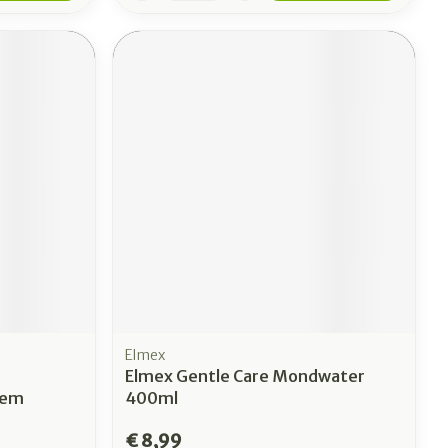
Elmex
Elmex Gentle Care Mondwater
dem
400ml
€ 8,99