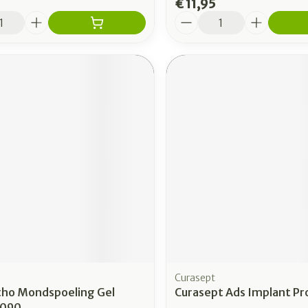
€ 11,95
Aantal
Curasept
ho Mondspoeling Gel
Curasept Ads Implant Pr
3090