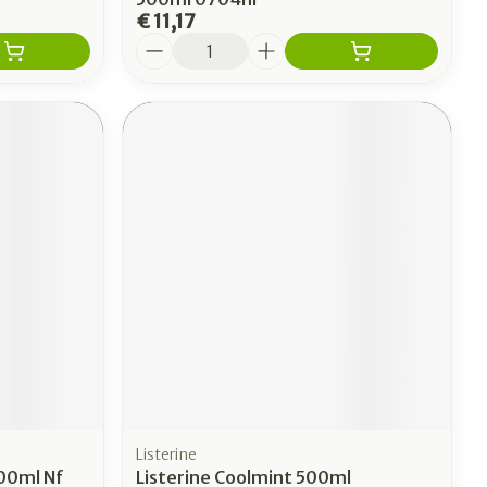
€ 11,17
Aantal
Listerine
500ml Nf
Listerine Coolmint 500ml