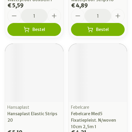
€ 5,59
€ 4,89
Aantal
Aantal
Bestel
Bestel
Hansaplast
Febelcare
Hansaplast Elastic Strips
Febelcare Med5
20
Fixatiepleist. N/woven
10cm 2,5m 1