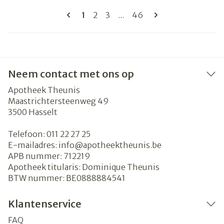
Pagina's
U lees momenteel pagina
Pagina
Pagina
Pagina
1
2
3
...
46
Neem contact met ons op
Apotheek Theunis
Maastrichtersteenweg 49
3500
Hasselt
Telefoon:
011 22 27 25
E-mailadres:
info@
apotheektheunis.be
APB nummer:
712219
Apotheek titularis:
Dominique Theunis
BTW nummer:
BE0888884541
Klantenservice
FAQ