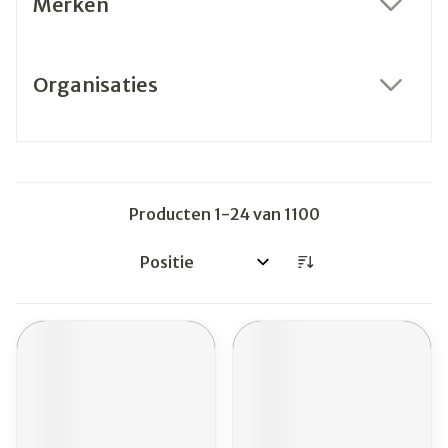
Merken
filter
Organisaties
filter
Producten
1
-
24
van
1100
Sorteer op: