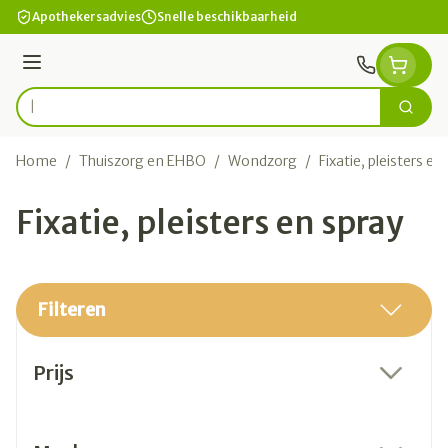
Ga naar de inhoud
Apothekersadvies
Snelle beschikbaarheid
Menu
Zoek
Product, merk, categorie...
Home
/
Thuiszorg en EHBO
/
Wondzorg
/
Fixatie, pleisters en
Fixatie, pleisters en spray
Filteren
Doorgaan naar productlijst
Prijs
filter