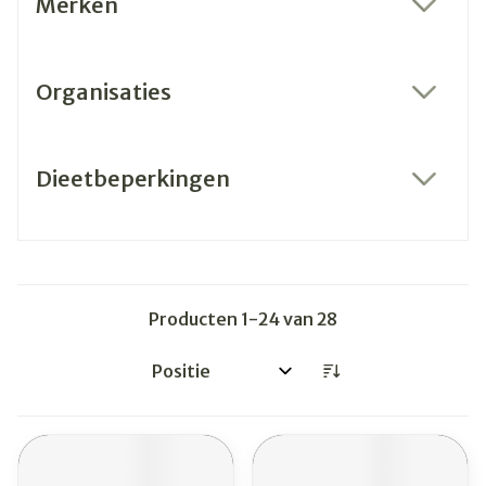
Merken
filter
Organisaties
filter
Dieetbeperkingen
filter
Producten
1
-
24
van
28
Sorteer op: