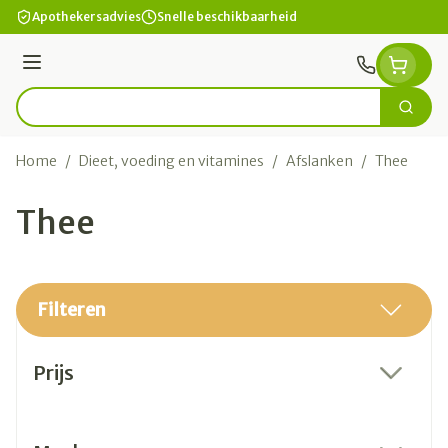
Ga naar de inhoud
Apothekersadvies
Snelle beschikbaarheid
Menu
Zoek
Product, merk, categorie...
Home
/
Dieet, voeding en vitamines
/
Afslanken
/
Thee
Thee
Filteren
Doorgaan naar productlijst
Prijs
filter