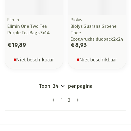
Elimin
Biolys
Elimin One Two Tea
Biolys Guarana Groene
Purple Tea Bags 3x14
Thee
Exot.vrucht.duopack2x24
€ 19,89
€ 8,93
Niet beschikbaar
Niet beschikbaar
Toon
per pagina
Pagina's
U lees momenteel pagina
Pagina
1
2