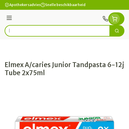
Ga naar de inhoud
Apothekersadvies
Snelle beschikbaarheid
Menu
Zoek
Product, merk, categorie...
Elmex A/caries Junior Tandpasta 6-12j
Tube 2x75ml